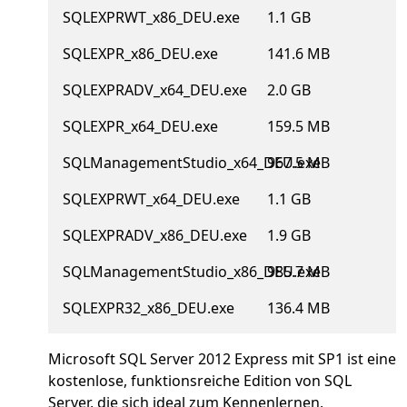
SQLEXPRWT_x86_DEU.exe
1.1 GB
SQLEXPR_x86_DEU.exe
141.6 MB
SQLEXPRADV_x64_DEU.exe
2.0 GB
SQLEXPR_x64_DEU.exe
159.5 MB
SQLManagementStudio_x64_DEU.exe
967.5 MB
SQLEXPRWT_x64_DEU.exe
1.1 GB
SQLEXPRADV_x86_DEU.exe
1.9 GB
SQLManagementStudio_x86_DEU.exe
985.7 MB
SQLEXPR32_x86_DEU.exe
136.4 MB
Microsoft SQL Server 2012 Express mit SP1 ist eine
kostenlose, funktionsreiche Edition von SQL
Server, die sich ideal zum Kennenlernen,