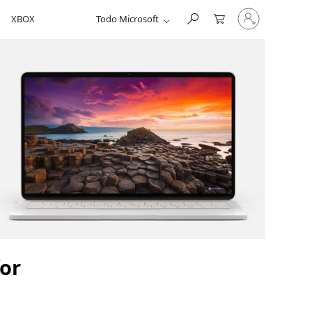
Iniciar
XBOX
Todo Microsoft
sesión
en
tu
cuenta
for