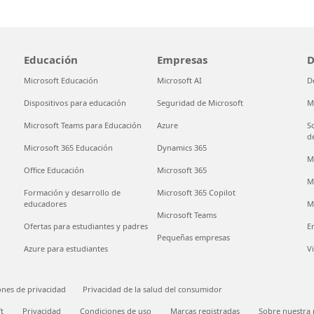
Educación
Empresas
D
Microsoft Educación
Microsoft AI
D
Dispositivos para educación
Seguridad de Microsoft
M
Microsoft Teams para Educación
Azure
S
d
Microsoft 365 Educación
Dynamics 365
M
Office Educación
Microsoft 365
M
Formación y desarrollo de
Microsoft 365 Copilot
educadores
M
Microsoft Teams
Ofertas para estudiantes y padres
E
Pequeñas empresas
Azure para estudiantes
V
ones de privacidad
Privacidad de la salud del consumidor
t
Privacidad
Condiciones de uso
Marcas registradas
Sobre nuestra 