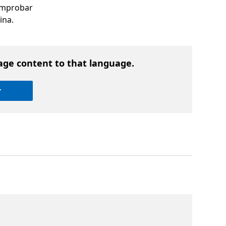
comprobar
ina.
age content to that language.
r