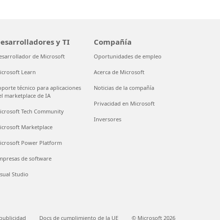
esarrolladores y TI
Compañía
esarrollador de Microsoft
Oportunidades de empleo
icrosoft Learn
Acerca de Microsoft
oporte técnico para aplicaciones
Noticias de la compañía
el marketplace de IA
Privacidad en Microsoft
icrosoft Tech Community
Inversores
icrosoft Marketplace
icrosoft Power Platform
mpresas de software
isual Studio
publicidad
Docs de cumplimiento de la UE
© Microsoft 2026