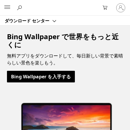
ア
Microsoft
カ
ウ
ダウンロード センター
ン
ト
に
Bing Wallpaper で世界をもっと近
サ
くに
イ
ン
無料アプリをダウンロードして、毎日新しい背景で素晴
イ
らしい景色を楽しもう。
ン
す
Bing Wallpaper を入手する
る