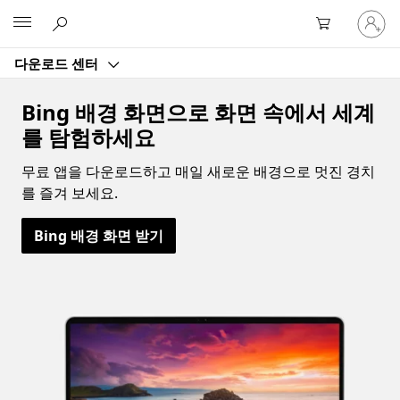
귀
Microsoft
하
계
다운로드 센터
정
에
로
Bing 배경 화면으로 화면 속에서 세계
그
를 탐험하세요
인
무료 앱을 다운로드하고 매일 새로운 배경으로 멋진 경치
를 즐겨 보세요.
Bing 배경 화면 받기