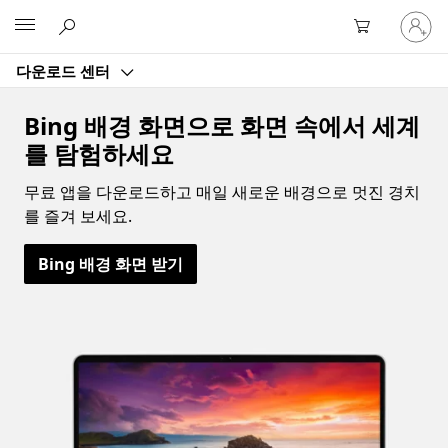
귀
Microsoft
하
계
다운로드 센터
정
에
로
Bing 배경 화면으로 화면 속에서 세계
그
를 탐험하세요
인
무료 앱을 다운로드하고 매일 새로운 배경으로 멋진 경치
를 즐겨 보세요.
Bing 배경 화면 받기