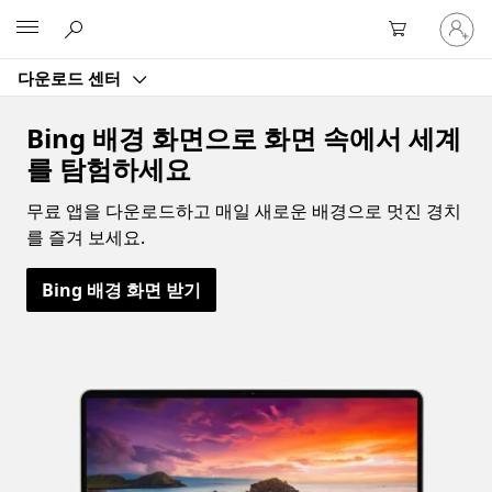
귀
Microsoft
하
계
다운로드 센터
정
에
로
Bing 배경 화면으로 화면 속에서 세계
그
를 탐험하세요
인
무료 앱을 다운로드하고 매일 새로운 배경으로 멋진 경치
를 즐겨 보세요.
Bing 배경 화면 받기