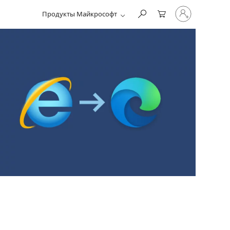
Войдите
Продукты Майкрософт
в
учетную
запись