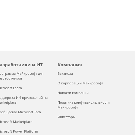
азработчики и ИТ
Компания
рограмма Майкрософт для
Вакансии
азработчиков
О корпорации Майкрософт
icrosoft Learn
Новости компании
оддержка ИИ-приложений на
arketplace
Политика конфиденциальности
Майкрософт
ообщество Microsoft Tech
Инвесторы
icrosoft Marketplace
icrosoft Power Platform