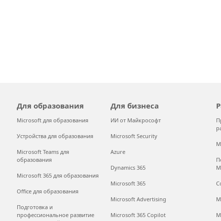
Для образования
Для бизнеса
Р
Microsoft для образования
ИИ от Майкрософт
П
р
Устройства для образования
Microsoft Security
M
Microsoft Teams для
Azure
образования
П
Dynamics 365
M
Microsoft 365 для образования
Microsoft 365
С
Office для образования
Microsoft Advertising
M
Подготовка и
профессиональное развитие
Microsoft 365 Copilot
M