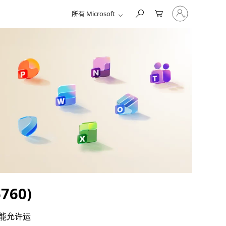
请
所有 Microsoft
登
录
你
的
帐
户
760)
洞可能允许运