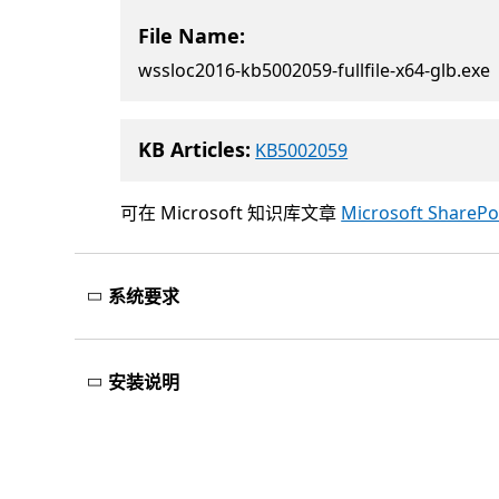
File Name:
wssloc2016-kb5002059-fullfile-x64-glb.exe
KB Articles:
KB5002059
可在 Microsoft 知识库文章
Microsoft ShareP
系统要求
安装说明