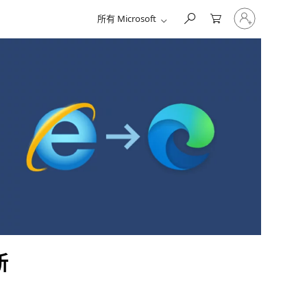
请
所有 Microsoft
登
录
你
的
帐
户
新