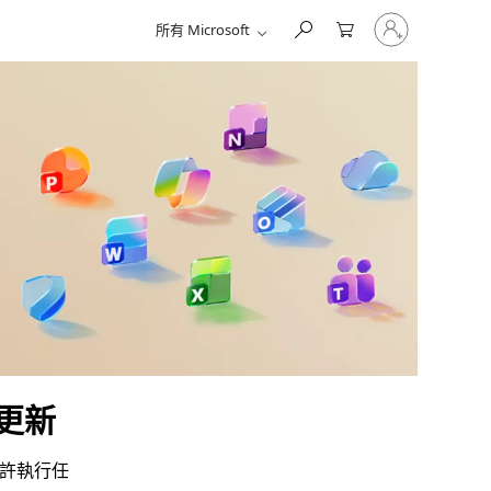
登
所有 Microsoft
入
您
的
帳
戶
性更新
允許執行任