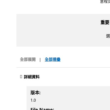
意程
重要
選
全部展開
|
全部摺疊
詳細資料
版本:
1.0
File Name: