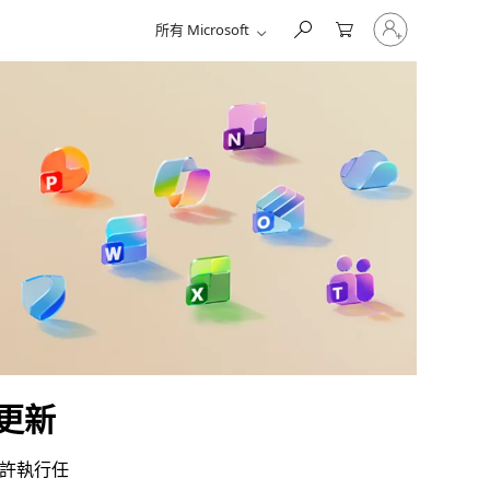
登
所有 Microsoft
入
您
的
帳
戶
性更新
允許執行任